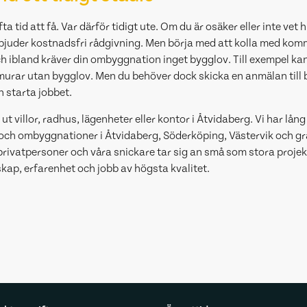
 tid att få. Var därför tidigt ute. Om du är osäker eller inte vet hu
erbjuder kostnadsfri rådgivning. Men börja med att kolla med ko
bland kräver din ombyggnation inget bygglov. Till exempel kan
 murar utan bygglov. Men du behöver dock skicka en anmälan ti
 starta jobbet.
ut villor, radhus, lägenheter eller kontor i Åtvidaberg. Vi har lån
och ombyggnationer i Åtvidaberg, Söderköping, Västervik och gr
 privatpersoner och våra snickare tar sig an små som stora projek
p, erfarenhet och jobb av högsta kvalitet.