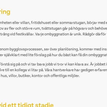
ring
eten eller villan, fritidshuset eller sommarstugan, börjar med en
ov av fler och större rum, tvättstugan går på högvarv och behöve
 trång vid festkvällar. Varje ombyggnation är unik. Rådgör därför
genom bygglovsprocessen, ser över planlösning, kommer med insp
 självklart med lite förslag på hur du bäst kan få din ombyggna
förstå sig på och vi tar bara jobb vi tror vi kan klara av. Är jobbet 
re till en kollega vi litar på. Våra hantverkare har gedigen erfar
s, villor, butiker, kontor och offentliga miljöer.
id ett tidigt stadie