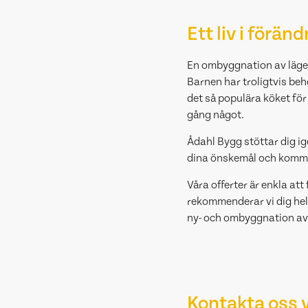
Ett liv i föränd
En ombyggnation av lägenh
Barnen har troligtvis beh
det så populära köket för
gång något.
Ådahl Bygg stöttar dig i
dina önskemål och kommer
Våra offerter är enkla att 
rekommenderar vi dig hell
ny- och ombyggnation av hu
Kontakta oss v