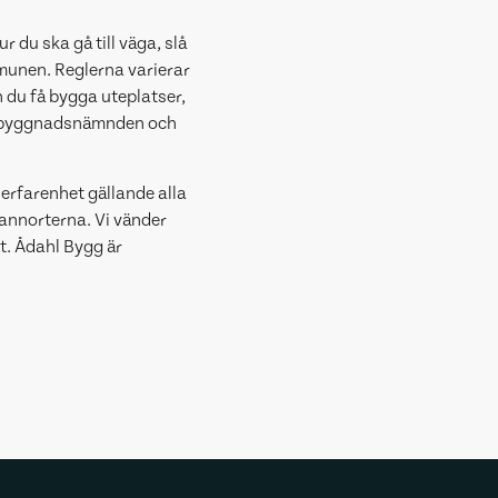
r du ska gå till väga, slå
mmunen. Reglerna varierar
 du få bygga uteplatser,
ll byggnadsnämnden och
g erfarenhet gällande alla
annorterna. Vi vänder
t. Ådahl Bygg är