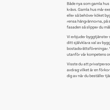
Både nya som gamla hus 
krävs. Gamla hus mår exem
eller så behöver köket by
rensa hängrännorna, på så
fasaden så slipper du mål
Vi erbjuder byggtjänster
ditt självklara val av by
bostadsrättsföreningar. Vi
utanför vår kompetens o
Visste du att privatperso
avdrag vilket är en förk
dig av när du beställer tj