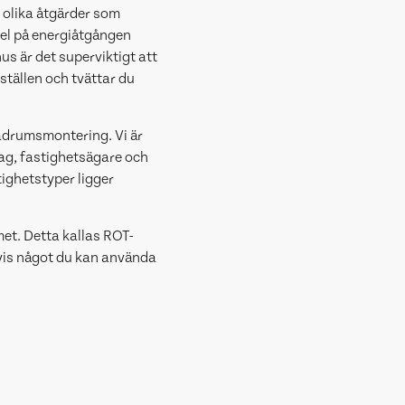
 olika åtgärder som
del på energiåtgången
us är det superviktigt att
ställen och tvättar du
adrumsmontering. Vi är
tag, fastighetsägare och
tighetstyper ligger
met. Detta kallas ROT-
tvis något du kan använda