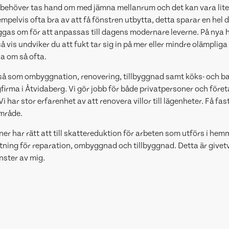
behöver tas hand om med jämna mellanrum och det kan vara lite
pelvis ofta bra av att få fönstren utbytta, detta sparar en hel 
ggas om för att anpassas till dagens modernare leverne. På nya h
 vis undviker du att fukt tar sig in på mer eller mindre olämpliga 
a om så ofta.
 så som ombyggnation, renovering, tillbyggnad samt köks- och b
ggfirma i Åtvidaberg. Vi gör jobb för både privatpersoner och före
 har stor erfarenhet av att renovera villor till lägenheter. Få fas
mråde.
ner har rätt att till skattereduktion för arbeten som utförs i hem
ortning för reparation, ombyggnad och tillbyggnad. Detta är give
änster av mig.