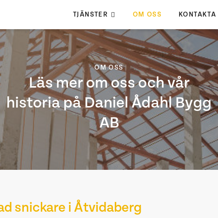
TJÄNSTER
OM OSS
KONTAKTA
OM OSS
Läs mer om oss och vår
historia på Daniel Ådahl Bygg
AB
ad snickare i Åtvidaberg